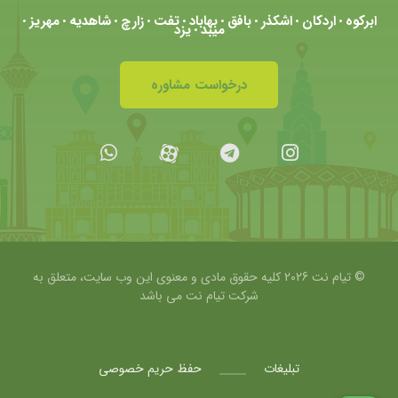
ابرکوه
اردکان
اشکذر
بافق
بهاباد
تفت
زارچ
شاهدیه
مهریز
•
•
•
•
•
•
•
•
•
میبد
یزد
•
درخواست مشاوره
© تیام نت 2026 کلیه حقوق مادی و معنوی این وب سایت، متعلق به
شرکت
تیام نت می باشد
تبلیغات
حفظ حریم خصوصی