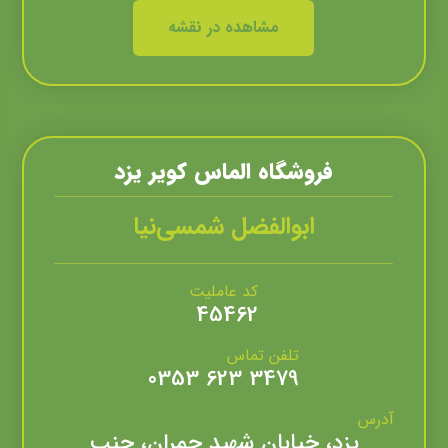
مشاهده در نقشه
فروشگاه الماس کوير يزد
ابوالفضل شمسی‌نیا
کد عاملیت
45462
تلفن تماس
3479 623 0353
آدرس
یزد، خیابان شهید چمران، جنب