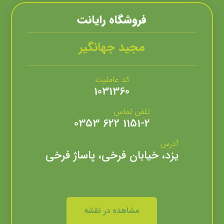
فروشگاه رایانت
مجید جهانگیر
کد عاملیت
1031360
تلفن تماس
1151-2 622 0353
آدرس
یزد، خیابان فرخی، پاساژ فرخی
مشاهده در نقشه