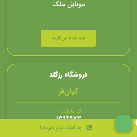
موبایل ملک
مشاهده در نقشه
فروشگاه رزگلد
کیان‌فر
کد عاملیت
1394973
به کمک نیاز دارید؟
تلفن تماس