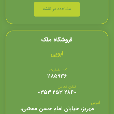
مشاهده در نقشه
فروشگاه ملک
ابویی
کد عاملیت
1185936
تلفن تماس
2840 253 0353
آدرس
مهریز، خیابان امام حسن مجتبی،