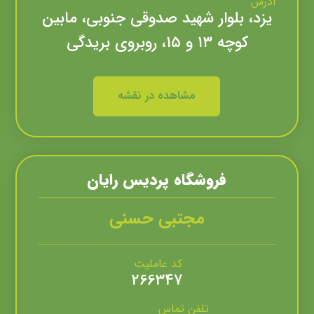
آدرس
یزد، بلوار شهید صدوقی جنوبی، مابین
کوچه ۱۳ و ۱۵، روبروی بریدگی
مشاهده در نقشه
فروشگاه پرديس رايان
مجتبی حسنی
کد عاملیت
266347
تلفن تماس