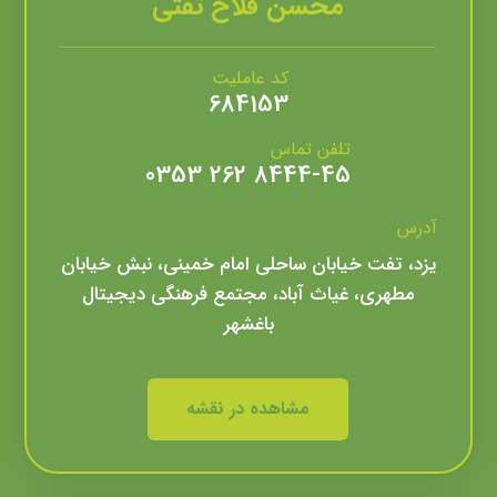
محسن فلاح تفتی
کد عاملیت
684153
تلفن تماس
8444-45 262 0353
آدرس
یزد، تفت خیابان ساحلی امام خمینی، نبش خیابان
مطهری، غیاث آباد، مجتمع فرهنگی دیجیتال
باغشهر
مشاهده در نقشه