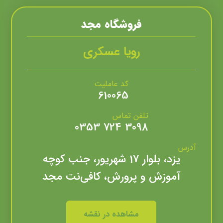
فروشگاه مجد
رویا عسکری
کد عاملیت
610065
تلفن تماس
3098 724 0353
آدرس
یزد، بلوار 17 شهریور، جنب کوچه
آموزش و پرورش، کافی‌نت مجد
مشاهده در نقشه