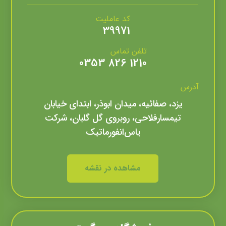
کد عاملیت
39971
تلفن تماس
1210 826 0353
آدرس
یزد، صفائیه، میدان ابوذر، ابتدای خیابان
تیمسارفلاحی، روبروی گل گلبان، شرکت
یاس‌انفورماتيک
مشاهده در نقشه