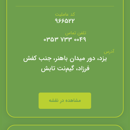
کد عاملیت
966522
تلفن تماس
0049 733 0353
آدرس
یزد، دور میدان باهنر، جنب کفش
فرزاد، گیم‌نت تابش
مشاهده در نقشه