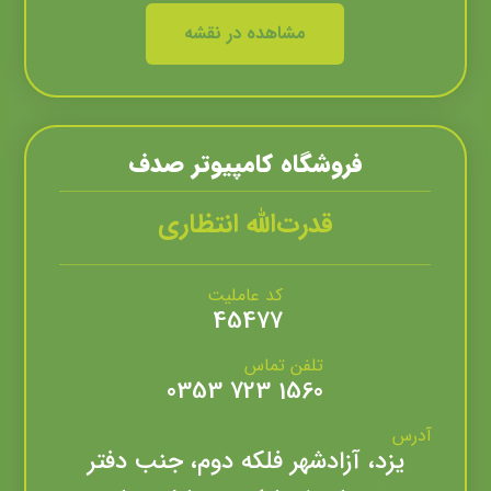
مشاهده در نقشه
فروشگاه کامپيوتر صدف
قدرت‌الله انتظاری
کد عاملیت
45477
تلفن تماس
1560 723 0353
آدرس
یزد، آزادشهر فلکه دوم، جنب دفتر