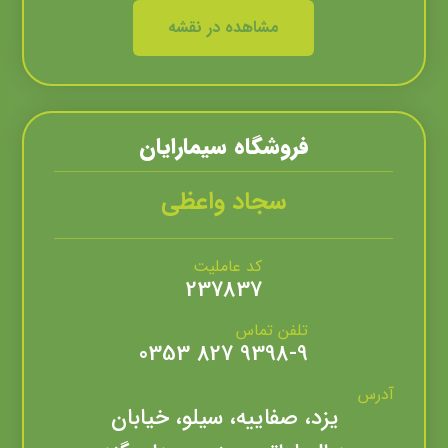
مشاهده در نقشه
فروشگاه سيمارايان
سجاد واعظی
کد عاملیت
237837
تلفن تماس
9398-9 827 0353
آدرس
یزد، صفاییه، سیلو، خیابان