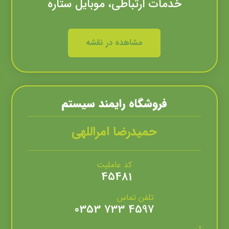
خدمات ارتباطی، موبایل ستاره
مشاهده در نقشه
فروشگاه رايمند سيستم
حمیدرضا امراللهی
کد عاملیت
45481
تلفن تماس
4597 733 0353