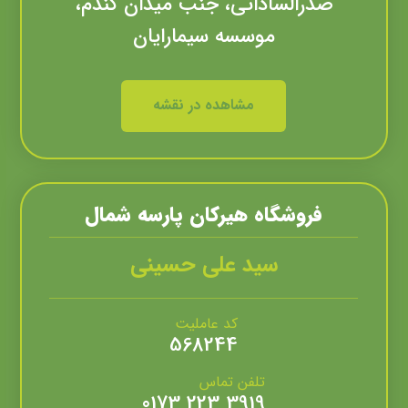
صدرالساداتی، جنب میدان گندم،
موسسه سيمارايان
مشاهده در نقشه
فروشگاه هیرکان پارسه شمال
سید علی حسینی
کد عاملیت
568244
تلفن تماس
3919 223 0173