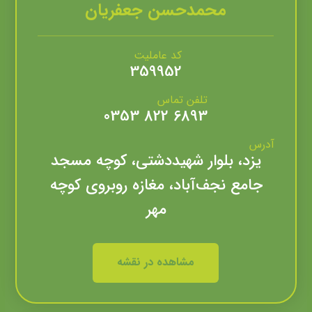
محمدحسن جعفریان
کد عاملیت
359952
تلفن تماس
6893 822 0353
آدرس
یزد، بلوار شهیددشتی، کوچه مسجد
جامع نجف‌آباد، مغازه روبروی کوچه
مهر
مشاهده در نقشه