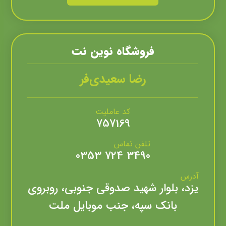
فروشگاه نوين نت
رضا سعیدی‌فر
کد عاملیت
757169
تلفن تماس
3490 724 0353
آدرس
یزد، بلوار شهید صدوقی جنوبی، روبروی
بانک سپه، جنب موبایل ملت