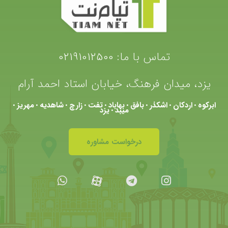
تماس با ما:
02191012500
یزد، میدان فرهنگ، خیابان استاد احمد آرام
ابرکوه
اردکان
اشکذر
بافق
بهاباد
تفت
زارچ
شاهدیه
مهریز
•
•
•
•
•
•
•
•
•
میبد
یزد
•
درخواست مشاوره