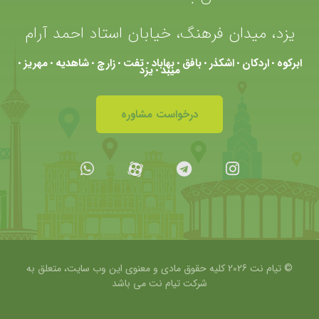
یزد، میدان فرهنگ، خیابان استاد احمد آرام
ابرکوه
اردکان
اشکذر
بافق
بهاباد
تفت
زارچ
شاهدیه
مهریز
•
•
•
•
•
•
•
•
•
میبد
یزد
•
درخواست مشاوره
© تیام نت 2026 کلیه حقوق مادی و معنوی این وب سایت، متعلق به
شرکت
تیام نت می باشد