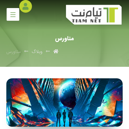
متاورس
وبلاگ
متاورس