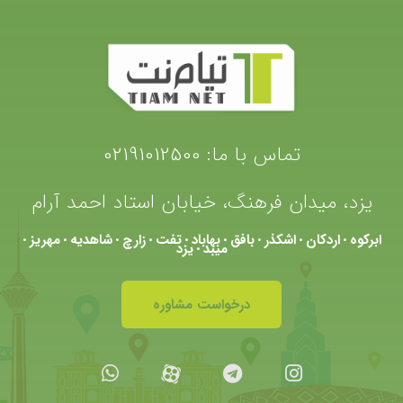
تماس با ما:
02191012500
یزد، میدان فرهنگ، خیابان استاد احمد آرام
ابرکوه
اردکان
اشکذر
بافق
بهاباد
تفت
زارچ
شاهدیه
مهریز
•
•
•
•
•
•
•
•
•
میبد
یزد
•
درخواست مشاوره