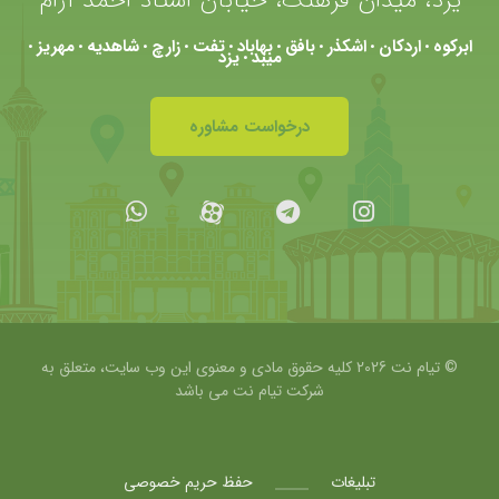
ابرکوه
اردکان
اشکذر
بافق
بهاباد
تفت
زارچ
شاهدیه
مهریز
•
•
•
•
•
•
•
•
•
میبد
یزد
•
درخواست مشاوره
© تیام نت 2026 کلیه حقوق مادی و معنوی این وب سایت، متعلق به
شرکت
تیام نت می باشد
تبلیغات
حفظ حریم خصوصی