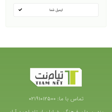
تماس با ما:
02191012500
یزد، میدان فرهنگ، خیابان استاد احمد آرام