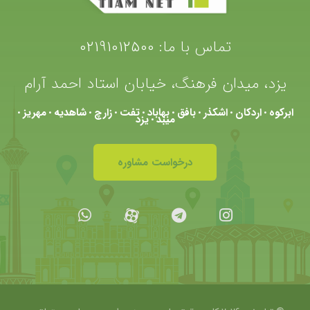
تماس با ما:
02191012500
یزد، میدان فرهنگ، خیابان استاد احمد آرام
ابرکوه
اردکان
اشکذر
بافق
بهاباد
تفت
زارچ
شاهدیه
مهریز
•
•
•
•
•
•
•
•
•
میبد
یزد
•
درخواست مشاوره