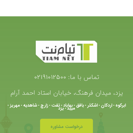
تماس با ما:
02191012500
یزد، میدان فرهنگ، خیابان استاد احمد آرام
ابرکوه
اردکان
اشکذر
بافق
بهاباد
تفت
زارچ
شاهدیه
مهریز
•
•
•
•
•
•
•
•
•
میبد
یزد
•
درخواست مشاوره