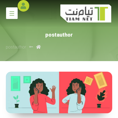
postauthor
postauthor