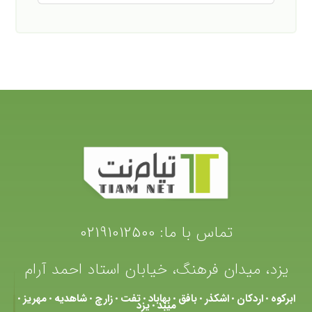
تماس با ما:
02191012500
یزد، میدان فرهنگ، خیابان استاد احمد آرام
ابرکوه
اردکان
اشکذر
بافق
بهاباد
تفت
زارچ
شاهدیه
مهریز
•
•
•
•
•
•
•
•
•
میبد
یزد
•