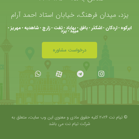
یزد، میدان فرهنگ، خیابان استاد احمد آرام
ابرکوه
اردکان
اشکذر
بافق
بهاباد
تفت
زارچ
شاهدیه
مهریز
•
•
•
•
•
•
•
•
•
میبد
یزد
•
درخواست مشاوره
© تیام نت 2026 کلیه حقوق مادی و معنوی این وب سایت، متعلق به
شرکت
تیام نت می باشد