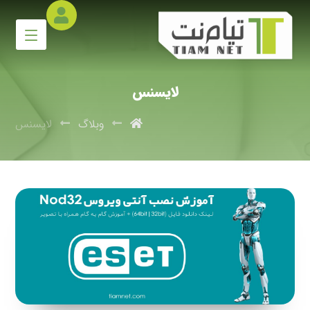
لایسنس
وبلاگ
لایسنس