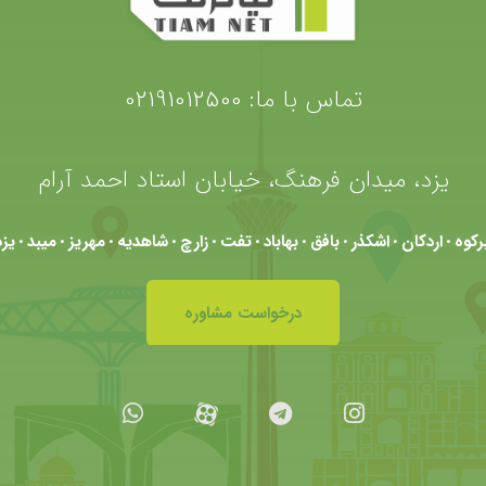
تماس با ما:
02191012500
یزد، میدان فرهنگ، خیابان استاد احمد آرام
برکوه
اردکان
اشکذر
بافق
بهاباد
تفت
زارچ
شاهدیه
مهریز
میبد
یزد
•
•
•
•
•
•
•
•
•
•
درخواست مشاوره