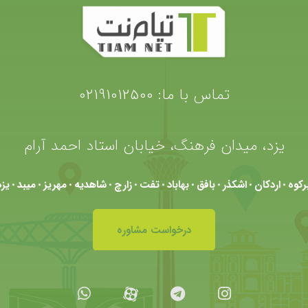
تماس با ما:
02191012500
یزد، میدان فرهنگ، خیابان استاد احمد آرام
برکوه
اردکان
اشکذر
بافق
بهاباد
تفت
زارچ
شاهدیه
مهریز
میبد
یزد
•
•
•
•
•
•
•
•
•
•
درخواست مشاوره