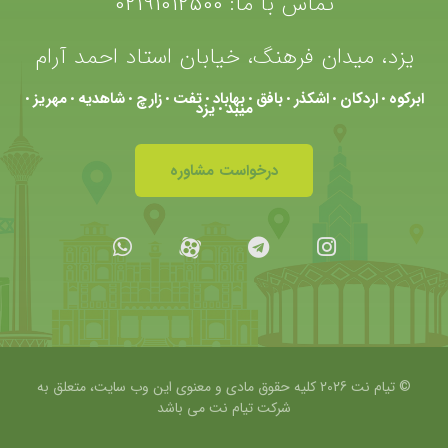
تماس با ما:
02191012500
یزد، میدان فرهنگ، خیابان استاد احمد آرام
ابرکوه
اردکان
اشکذر
بافق
بهاباد
تفت
زارچ
شاهدیه
مهریز
•
•
•
•
•
•
•
•
•
میبد
یزد
•
درخواست مشاوره
© تیام نت 2026 کلیه حقوق مادی و معنوی این وب سایت، متعلق به
شرکت
تیام نت می باشد