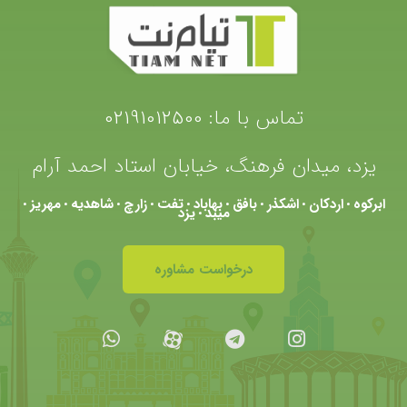
تماس با ما:
02191012500
یزد، میدان فرهنگ، خیابان استاد احمد آرام
ابرکوه
اردکان
اشکذر
بافق
بهاباد
تفت
زارچ
شاهدیه
مهریز
•
•
•
•
•
•
•
•
•
میبد
یزد
•
درخواست مشاوره