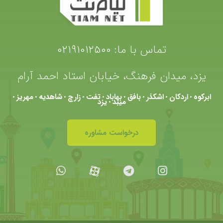
تماس با ما:
02191012500
یزد، میدان فرهنگ، خیابان استاد احمد آرام
ابرکوه
اردکان
اشکذر
بافق
بهاباد
تفت
زارچ
شاهدیه
مهریز
•
•
•
•
•
•
•
•
•
میبد
یزد
•
درخواست مشاوره