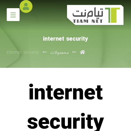
internet security
محصولات
internet security
internet
security