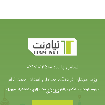
تماس با ما:
02191012500
یزد، میدان فرهنگ، خیابان استاد احمد آرام
ابرکوه
اردکان
اشکذر
بافق
بهاباد
تفت
زارچ
شاهدیه
مهریز
•
•
•
•
•
•
•
•
•
میبد
یزد
•