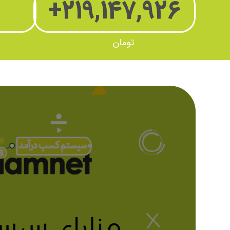
+
219,147,926
تومان