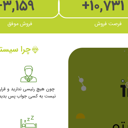
+
3,159
+
10,731
فرصت فروش
فروش موفق
چرا سیستم
چون هیچ رئیسی ندارید و قرار
نیست به کسی جواب پس بدید