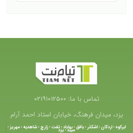
تماس با ما:
02191012500
یزد، میدان فرهنگ، خیابان استاد احمد آرام
ابرکوه
اردکان
اشکذر
بافق
بهاباد
تفت
زارچ
شاهدیه
مهریز
•
•
•
•
•
•
•
•
•
میبد
یزد
•