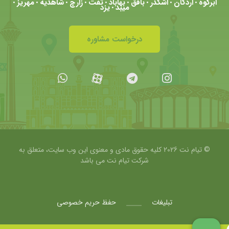
ابرکوه
اردکان
اشکذر
بافق
بهاباد
تفت
زارچ
شاهدیه
مهریز
•
•
•
•
•
•
•
•
•
میبد
یزد
•
درخواست مشاوره
© تیام نت 2026 کلیه حقوق مادی و معنوی این وب سایت، متعلق به
شرکت
تیام نت می باشد
تبلیغات
حفظ حریم خصوصی